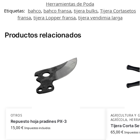
Herramientas de Poda
Etiquetas:
bahco
,
bahco fransa
,
tijera bulks
,
Tijera Cortasetos
fransa
,
tijera Lopper fransa
,
tijera vendimia larga
Productos relacionados
OTROS
AGRICULTURA Y 
AGRÍCOLA
,
HERRA
Repuesto hoja pradines PX-3
Tijera Corta S
15,00
€
Impuestos incluidos
65,00
€
Impuestos i