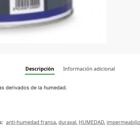
Descripción
Información adicional
mas derivados de la humedad.
s:
anti-humedad fransa
,
duraval
,
HUMEDAD
,
impermeabili