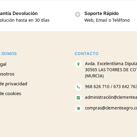
antía Devolución
Soporte Rápido
olución hasta en 30 días
Web, Email o Teléfono
S SOMOS
CONTACTO
gal
Avda. Excelentísima Diputa
30565 LAS TORRES DE CO
osotros
(MURCIA)
 de privacidad
968 626 710 / 673 642 76
 de cookies
administración@clemente
compras@clementeagro.