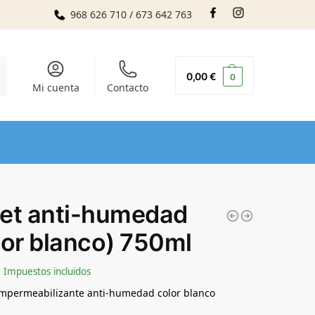
968 626 710 / 673 642 763
r
0,00
€
0
Mi cuenta
Contacto
et anti-humedad
lor blanco) 750ml
Impuestos incluidos
impermeabilizante anti-humedad color blanco