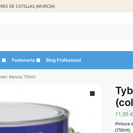
ORRES DE COTILLAS (MURCIA)
Busca
L
Fontanería
Blog Profesional
olor blanco) 750ml
Tyb
(co
11,95
€
Pintura 
(750ml).