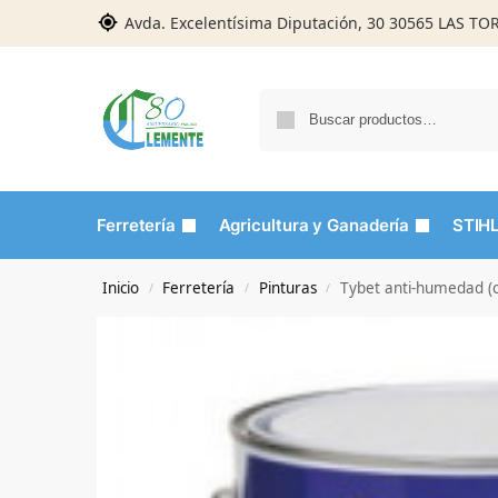
Avda. Excelentísima Diputación, 30 30565 LAS T
Ferretería
Agricultura y Ganadería
STIH
Inicio
Ferretería
Pinturas
Tybet anti-humedad (c
/
/
/