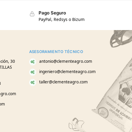
Pago Seguro
PayPal, Redsys o Bizum
ASESORAMIENTO TÉCNICO
ción, 30
antonio@clementeagro.com
TILLAS
ingeniero@clementeagro.com
taller@clementeagro.com
3
agro.com
com