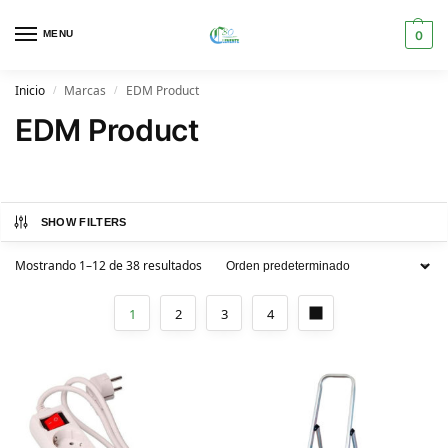
MENU
0
Inicio
Marcas
EDM Product
/
/
EDM Product
SHOW FILTERS
Mostrando 1–12 de 38 resultados
1
2
3
4