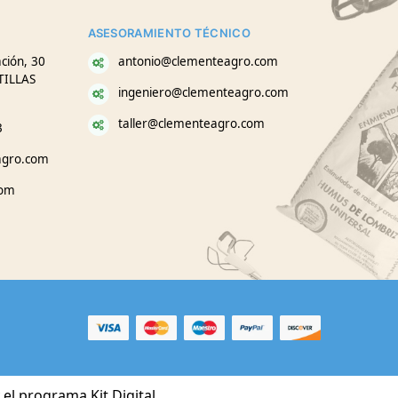
ASESORAMIENTO TÉCNICO
ción, 30
antonio@clementeagro.com
TILLAS
ingeniero@clementeagro.com
taller@clementeagro.com
3
agro.com
com
el programa Kit Digital.