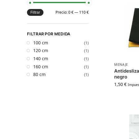
Precio:
0 €
—
110 €
Filtrar
FILTRAR POR MEDIDA
100 cm
(1)
120 cm
(1)
140 cm
(1)
MENAJE
160 cm
(1)
Antidesli
80 cm
(1)
negro
1,50
€
Impuest