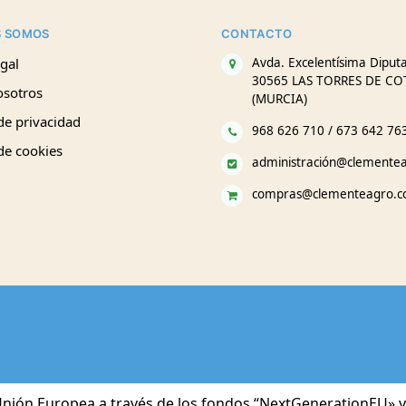
S SOMOS
CONTACTO
gal
Avda. Excelentísima Diputa
30565 LAS TORRES DE CO
osotros
(MURCIA)
 de privacidad
968 626 710 / 673 642 76
 de cookies
administración@clemente
compras@clementeagro.
nión Europea a través de los fondos “NextGenerationEU» y 