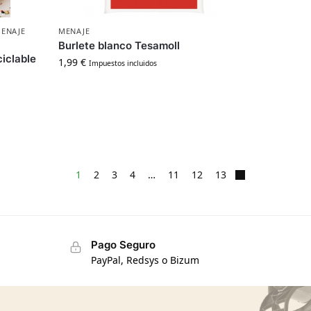
ENAJE
MENAJE
Burlete blanco Tesamoll
iclable
1,99
€
Impuestos incluidos
1
2
3
4
…
11
12
13
Pago Seguro
PayPal, Redsys o Bizum