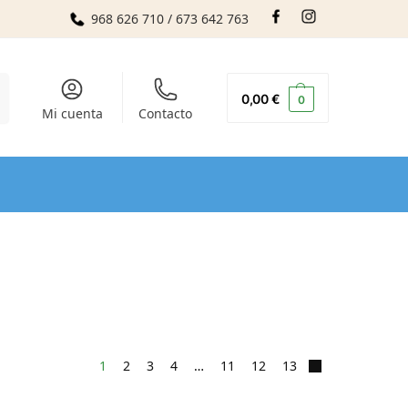
968 626 710 / 673 642 763
r
0,00
€
0
Mi cuenta
Contacto
1
2
3
4
…
11
12
13