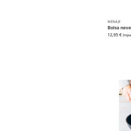
MENAJE
Bolsa never
12,95
€
Impue