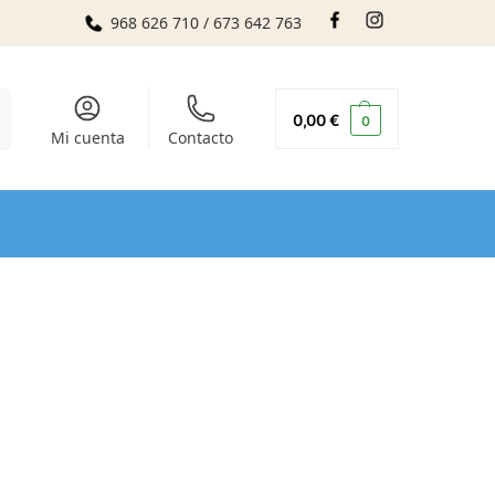
968 626 710 / 673 642 763
r
0,00
€
0
Mi cuenta
Contacto