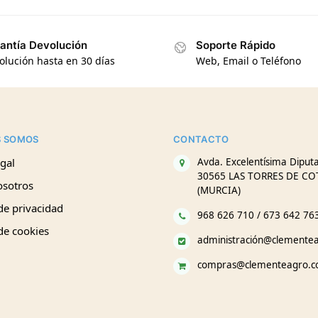
antía Devolución
Soporte Rápido
olución hasta en 30 días
Web, Email o Teléfono
S SOMOS
CONTACTO
gal
Avda. Excelentísima Diputa
30565 LAS TORRES DE CO
osotros
(MURCIA)
 de privacidad
968 626 710 / 673 642 76
 de cookies
administración@clemente
compras@clementeagro.