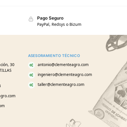
Pago Seguro
PayPal, Redsys o Bizum
ASESORAMIENTO TÉCNICO
ción, 30
antonio@clementeagro.com
TILLAS
ingeniero@clementeagro.com
taller@clementeagro.com
3
agro.com
com