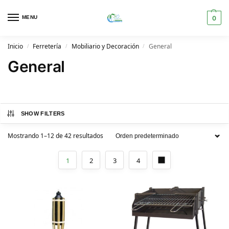
MENU
0
Inicio
Ferretería
Mobiliario y Decoración
General
/
/
/
General
SHOW FILTERS
Mostrando 1–12 de 42 resultados
1
2
3
4