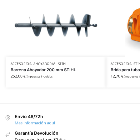
ACCESORIOS
,
AHOYADORAS
,
STIHL
ACCESORIOS
,
STI
Barrena Ahoyador 200 mm STIHL
Brida para tub
252,00
€
12,70
€
Impuestos incluidos
Impuestos i
Envío 48/72h
Mas información aqui
Garantía Devolución
Devolución hasta en 30 días