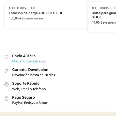
ACCESORIOS
,
STIHL
ACCESORIOS
,
STI
Estación de carga ADO 601 STIHL
Bolsa para guar
STIHL
480,00
€
Impuestos incluidos
44,00
€
Impuestos i
Envío 48/72h
Mas información aqui
Garantía Devolución
Devolución hasta en 30 días
Soporte Rápido
Web, Email o Teléfono
Pago Seguro
PayPal, Redsys o Bizum