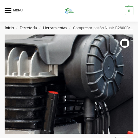
MENU
0
Inicio
Ferretería
Herramientas
Compresor pistón Nuair B2800B/100/3cm Tech-Pro
/
/
/