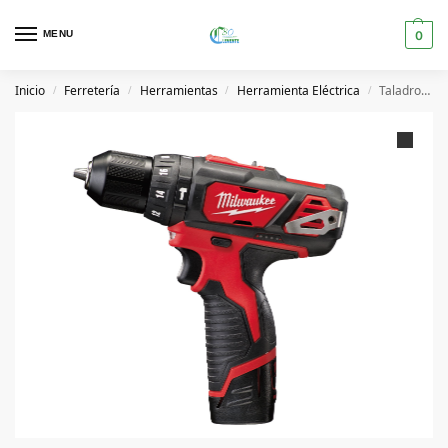
MENU
0
Inicio
Ferretería
Herramientas
Herramienta Eléctrica
Taladro percutor M12 BPD-202C
/
/
/
/