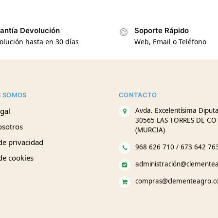
antía Devolución
Soporte Rápido
olución hasta en 30 días
Web, Email o Teléfono
S SOMOS
CONTACTO
gal
Avda. Excelentísima Diputa
30565 LAS TORRES DE CO
osotros
(MURCIA)
 de privacidad
968 626 710 / 673 642 76
 de cookies
administración@clemente
compras@clementeagro.