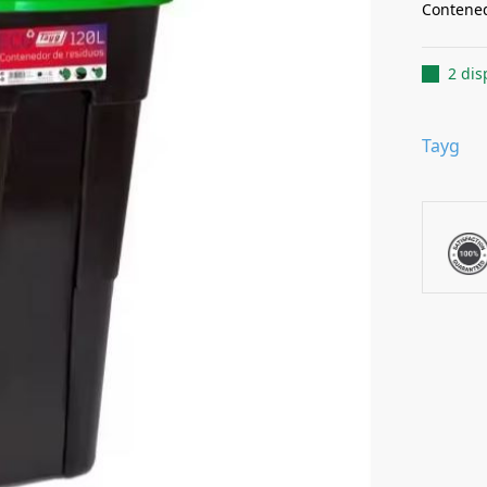
Contened
2 dis
Tayg