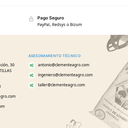
Pago Seguro
PayPal, Redsys o Bizum
ASESORAMIENTO TÉCNICO
ción, 30
antonio@clementeagro.com
TILLAS
ingeniero@clementeagro.com
taller@clementeagro.com
3
agro.com
com