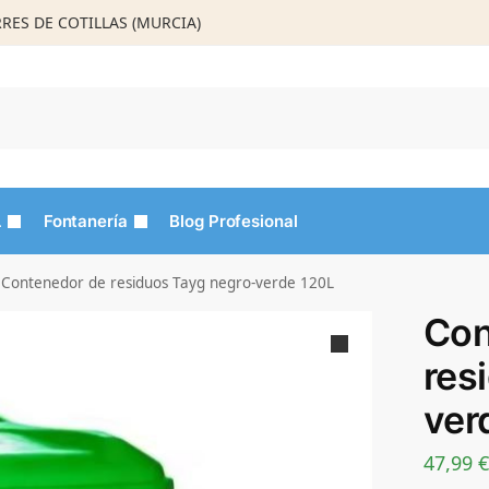
ORRES DE COTILLAS (MURCIA)
Busca
L
Fontanería
Blog Profesional
Contenedor de residuos Tayg negro-verde 120L
Con
res
ver
47,99
€