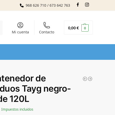
968 626 710 / 673 642 763
r
0,00
€
0
Mi cuenta
Contacto
tenedor de
iduos Tayg negro-
de 120L
Impuestos incluidos