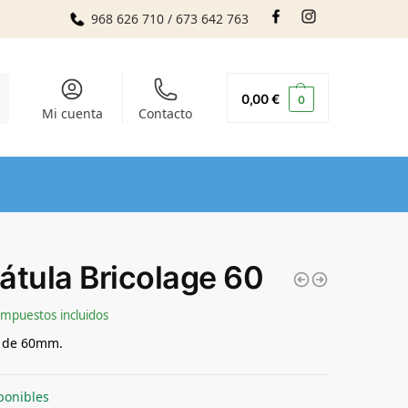
968 626 710 / 673 642 763
r
0,00
€
0
Mi cuenta
Contacto
átula Bricolage 60
Impuestos incluidos
a de 60mm.
ponibles