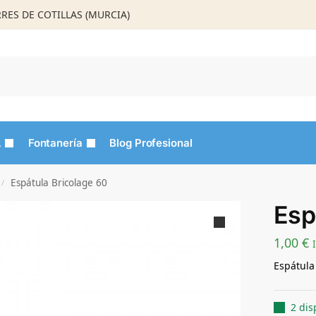
ORRES DE COTILLAS (MURCIA)
Busca
L
Fontanería
Blog Profesional
Espátula Bricolage 60
/
Esp
1,00
€
Espátul
2 dis