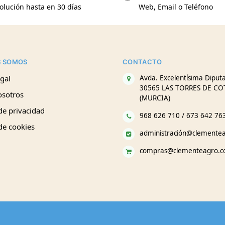
olución hasta en 30 días
Web, Email o Teléfono
S SOMOS
CONTACTO
gal
Avda. Excelentísima Diputa
30565 LAS TORRES DE CO
osotros
(MURCIA)
 de privacidad
968 626 710 / 673 642 76
 de cookies
administración@clemente
compras@clementeagro.