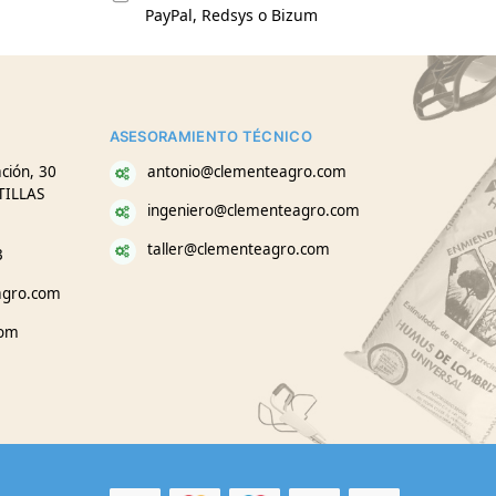
PayPal, Redsys o Bizum
ASESORAMIENTO TÉCNICO
ción, 30
antonio@clementeagro.com
TILLAS
ingeniero@clementeagro.com
taller@clementeagro.com
3
agro.com
com