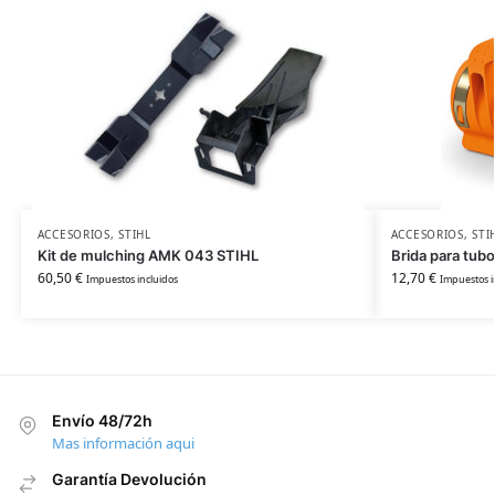
ACCESORIOS
,
STIHL
ACCESORIOS
,
STI
Kit de mulching AMK 043 STIHL
Brida para tub
60,50
€
12,70
€
Impuestos incluidos
Impuestos i
Envío 48/72h
Mas información aqui
Garantía Devolución