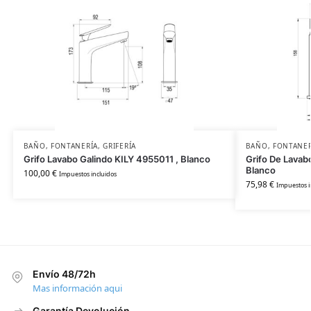
BAÑO
,
FONTANERÍA
,
GRIFERÍA
BAÑO
,
FONTANER
Grifo Lavabo Galindo KILY 4955011 , Blanco
Grifo De Lavab
Blanco
100,00
€
Impuestos incluidos
75,98
€
Impuestos i
Envío 48/72h
Mas información aqui
Garantía Devolución