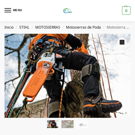
MENU
0
Inicio
STIHL
MOTOSIERRAS
Motosierras de Poda
Motosierra MS 201 TC-M 3/8″ PS3 30 cm STIHL
/
/
/
/