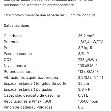
personas con la formación correspondiente.
Este modelo presenta una espada de 30 cm de longitud.
Datos técnicos
Cilindrada
35,2 cm³
Potencia
1,8/2,4 kW/CV
Peso
3,7 kg 1)
Paso de cadena
3/8″ P
CO2
728 g/kWh
Nivel sonoro
100 dB(A) ²)
Potencia sonora
113 dB(A) ³)
Vibraciones izquierda/derecha
3,5/3,1 m/s² 4)
Espada (estándar) longitud de corte
35 cm
Espada (estándar) pulgadas
3/8 » P
Capacidad depósito de gasolina
0,31 L
Revoluciones a Pmax (ISO)
10500 r.p.m
Piñon de cadena / Pulgadas
6 Z