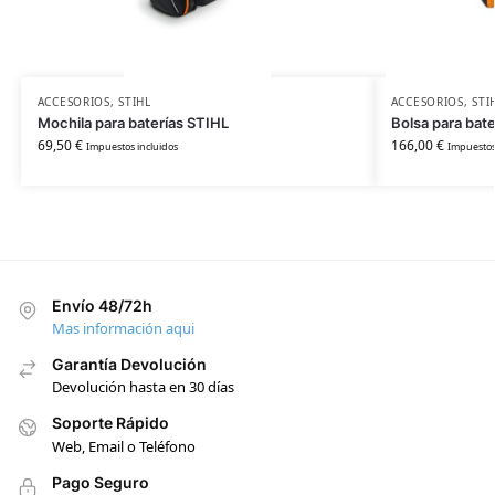
ACCESORIOS
,
STIHL
ACCESORIOS
,
STI
Mochila para baterías STIHL
Bolsa para bat
69,50
€
166,00
€
Impuestos incluidos
Impuestos
Envío 48/72h
Mas información aqui
Garantía Devolución
Devolución hasta en 30 días
Soporte Rápido
Web, Email o Teléfono
Pago Seguro