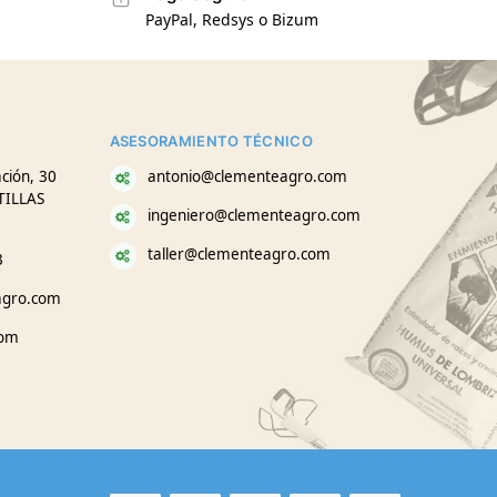
PayPal, Redsys o Bizum
ASESORAMIENTO TÉCNICO
ción, 30
antonio@clementeagro.com
TILLAS
ingeniero@clementeagro.com
taller@clementeagro.com
3
agro.com
com