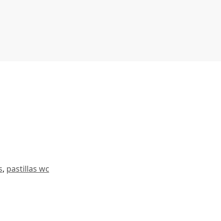
s
,
pastillas wc