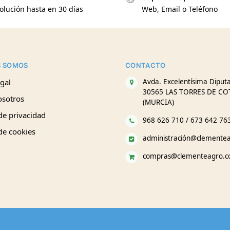
olución hasta en 30 días
Web, Email o Teléfono
S SOMOS
CONTACTO
gal
Avda. Excelentísima Diputa
30565 LAS TORRES DE CO
osotros
(MURCIA)
 de privacidad
968 626 710 / 673 642 76
 de cookies
administración@clemente
compras@clementeagro.