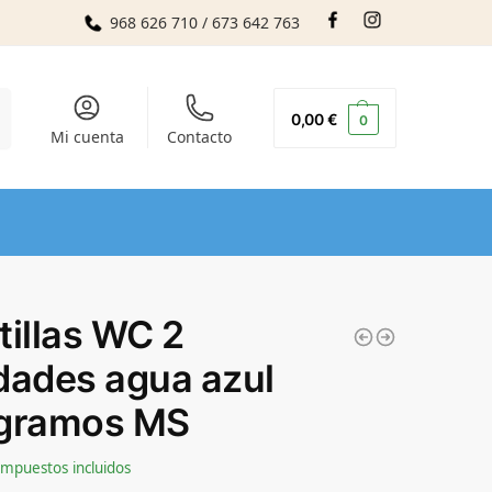
968 626 710 / 673 642 763
r
0,00
€
0
Mi cuenta
Contacto
tillas WC 2
dades agua azul
gramos MS
Impuestos incluidos