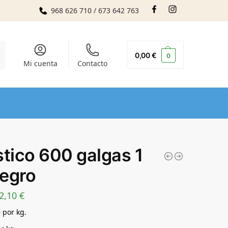
968 626 710 / 673 642 763
r
0,00
€
0
Mi cuenta
Contacto
stico 600 galgas 1
egro
2,10
€
 por kg.