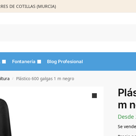
ORRES DE COTILLAS (MURCIA)
Busca
L
Fontanería
Blog Profesional
ultura
Plástico 600 galgas 1 m negro
/
Plá
m n
Desde
Se vende