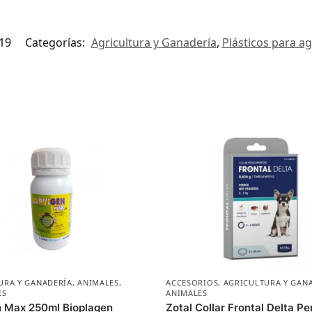
19
Categorías:
Agricultura y Ganadería
,
Plásticos para ag
URA Y GANADERÍA
,
ANIMALES
,
ACCESORIOS
,
AGRICULTURA Y GAN
ES
ANIMALES
n Max 250ml Bioplagen
Zotal Collar Frontal Delta Pe