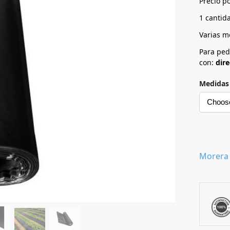
Precio po
1 cantida
Varias m
Para ped
con:
dir
Medidas 
Morera 