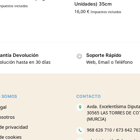
Unidades) 35cm
mpuestos incluidos
16,00
€
Impuestos incluidos
antía Devolución
Soporte Rápido
olución hasta en 30 días
Web, Email o Teléfono
S SOMOS
CONTACTO
gal
Avda. Excelentísima Diputa
30565 LAS TORRES DE CO
osotros
(MURCIA)
 de privacidad
968 626 710 / 673 642 76
 de cookies