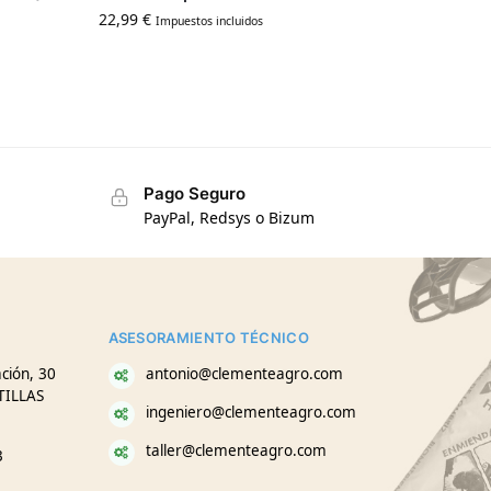
22,99
€
Impuestos incluidos
Pago Seguro
PayPal, Redsys o Bizum
ASESORAMIENTO TÉCNICO
ción, 30
antonio@clementeagro.com
TILLAS
ingeniero@clementeagro.com
taller@clementeagro.com
3