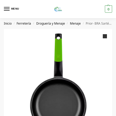
MENU
0
Inicio
Ferretería
Droguería y Menaje
Menaje
Prior- BRA Sartén 30 CM Antiadherente de Aluminio Fundido para Inducción
/
/
/
/