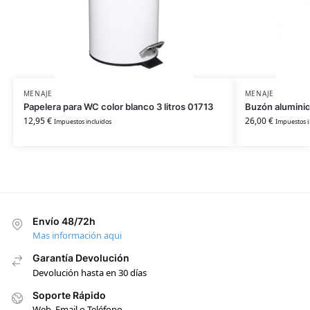
MENAJE
MENAJE
Papelera para WC color blanco 3 litros 01713
Buzón aluminio
12,95
€
26,00
€
Impuestos incluidos
Impuestos i
Envío 48/72h
Mas información aqui
Garantía Devolución
Devolución hasta en 30 días
Soporte Rápido
Web, Email o Teléfono