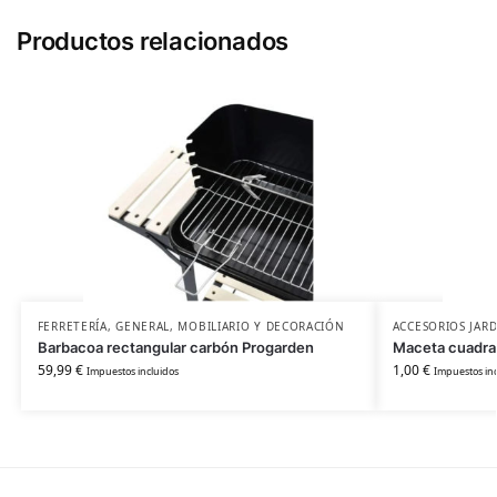
Productos relacionados
FERRETERÍA
,
GENERAL
,
MOBILIARIO Y DECORACIÓN
ACCESORIOS JAR
Barbacoa rectangular carbón Progarden
Maceta cuadra
59,99
€
1,00
€
Impuestos incluidos
Impuestos inc