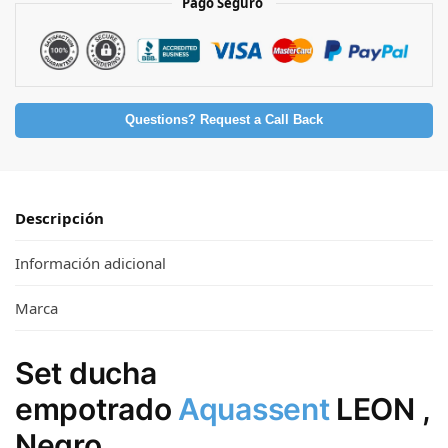
Pago Seguro
Questions? Request a Call Back
Descripción
Información adicional
Marca
Set ducha
empotrado
Aquassent
LEON ,
Negro