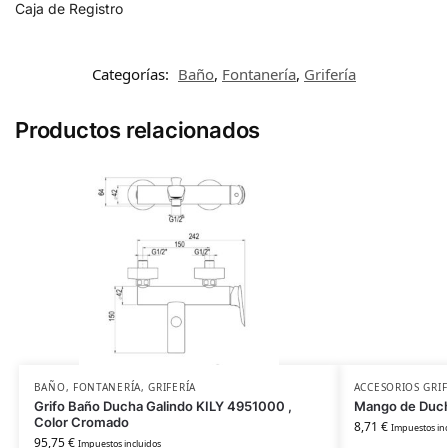
Caja de Registro
Categorías:
Baño
,
Fontanería
,
Grifería
Productos relacionados
BAÑO
,
FONTANERÍA
,
GRIFERÍA
ACCESORIOS GRIF
Grifo Baño Ducha Galindo KILY 4951000 ,
Mango de Duch
Color Cromado
8,71
€
Impuestos inc
95,75
€
Impuestos incluidos