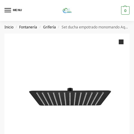
MENU
0
Inicio
Fontanería
Grifería
Set ducha empotrado monomando Aquassent LEON , Negro
/
/
/