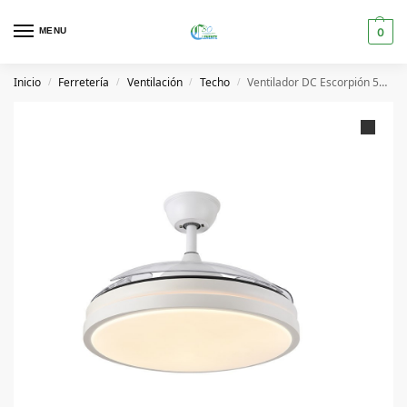
MENU
0
Inicio
Ferretería
Ventilación
Techo
Ventilador DC Escorpión 59W
/
/
/
/