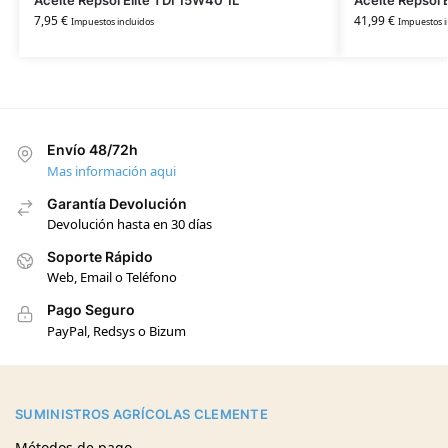
Aceite Repsol Elite TDI 15W40 1L
Aceite Repsol 
7,95
€
41,99
€
Impuestos incluidos
Impuestos i
Envío 48/72h
Mas información aqui
Garantía Devolución
Devolución hasta en 30 días
Soporte Rápido
Web, Email o Teléfono
Pago Seguro
PayPal, Redsys o Bizum
SUMINISTROS AGRÍCOLAS CLEMENTE
Métodos de pago