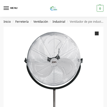
MENU
0
Inicio
Ferretería
Ventilación
Industrial
Ventilador de pie industrial 120W Ø50cm altura regulable 119-148 cm Cromado/Negro
/
/
/
/