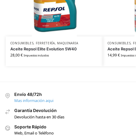
CONSUMIBLES
,
FERRETERÍA
,
MAQUINARIA
CONSUMIBLES
,
F
Aceite Repsol Elite Evolution 5W40
Aceite Repsol 
28,00
€
14,99
€
Impuestos incluidos
Impuestos i
Envío 48/72h
Mas información aqui
Garantía Devolución
Devolución hasta en 30 días
Soporte Rápido
Web, Email o Teléfono