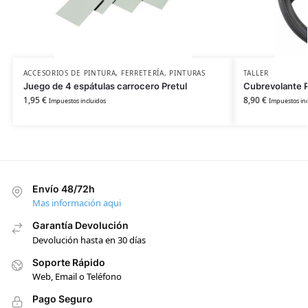
ACCESORIOS DE PINTURA
,
FERRETERÍA
,
PINTURAS
TALLER
Juego de 4 espátulas carrocero Pretul
Cubrevolante R
1,95
€
8,90
€
Impuestos incluidos
Impuestos inc
Envío 48/72h
Mas información aqui
Garantía Devolución
Devolución hasta en 30 días
Soporte Rápido
Web, Email o Teléfono
Pago Seguro