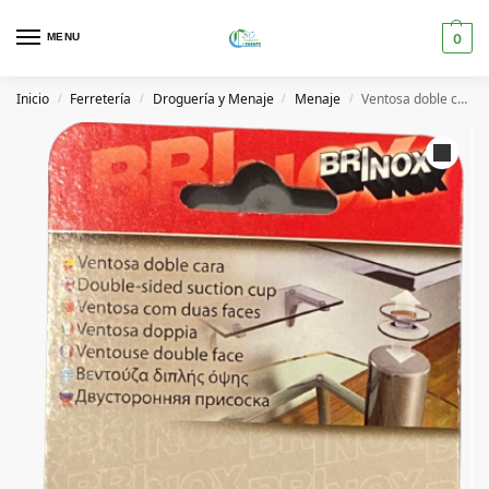
MENU
0
Inicio
Ferretería
Droguería y Menaje
Menaje
Ventosa doble cara 30MM Transparente
/
/
/
/