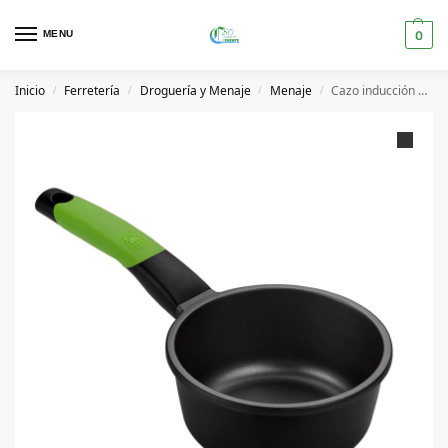
MENU
0
Inicio
Ferretería
Droguería y Menaje
Menaje
Cazo inducción 16cm Prior- Bra
/
/
/
/