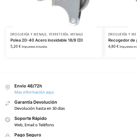
DROGUERÍA Y MENAJE
,
FERRETERÍA
,
MENAJE
DROGUERÍA Y ME
Polea 20-40 Acero inoxidable 18/8 (D)
Recogedor de p
5,20
€
4,80
€
Impuestos incluidos
Impuestos inc
Envío 48/72h
Mas información aqui
Garantía Devolución
Devolución hasta en 30 días
Soporte Rápido
Web, Email o Teléfono
Pago Seguro