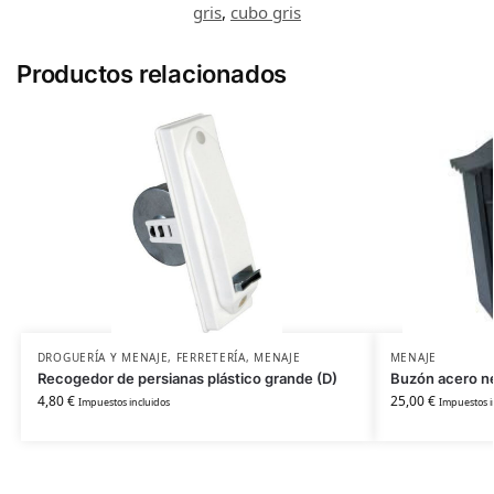
gris
,
cubo gris
Productos relacionados
DROGUERÍA Y MENAJE
,
FERRETERÍA
,
MENAJE
MENAJE
Recogedor de persianas plástico grande (D)
Buzón acero n
4,80
€
25,00
€
Impuestos incluidos
Impuestos i