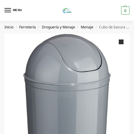
MENU
0
Inicio
Ferretería
Droguería y Menaje
Menaje
Cubo de basura color gris 7 litros 7707
/
/
/
/