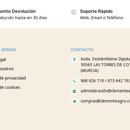
antía Devolución
Soporte Rápido
olución hasta en 30 días
Web, Email o Teléfono
S SOMOS
CONTACTO
gal
Avda. Excelentísima Diputa
30565 LAS TORRES DE CO
osotros
(MURCIA)
 de privacidad
968 626 710 / 673 642 76
 de cookies
administración@clemente
compras@clementeagro.