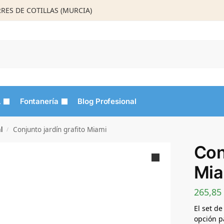
ORRES DE COTILLAS (MURCIA)
Busca
L
Fontanería
Blog Profesional
l
Conjunto jardín grafito Miami
/
Con
Mia
265,85
El set d
opción p