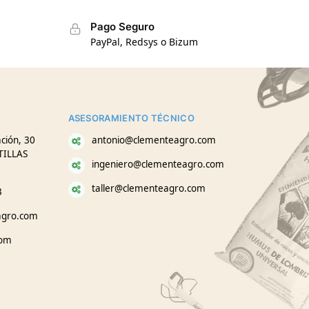
Pago Seguro
PayPal, Redsys o Bizum
ASESORAMIENTO TÉCNICO
ción, 30
antonio@clementeagro.com
TILLAS
ingeniero@clementeagro.com
taller@clementeagro.com
3
agro.com
com