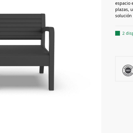
espacio 
plazas, 
solución
2 dis