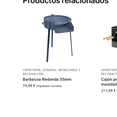
Productos relacionados
FERRETERÍA
,
GENERAL
,
MOBILIARIO Y
FERRETER
DECORACIÓN
DECORAC
Barbacoa Redonda 55mm
Cajón pa
inoxidab
74,99
€
Impuestos incluidos
211,99
€