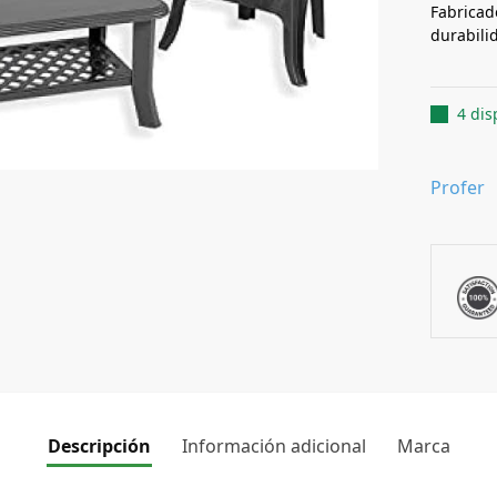
Fabricado
durabilid
4 dis
Profer
Descripción
Información adicional
Marca