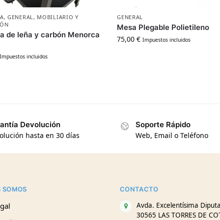
ÍA
,
GENERAL
,
MOBILIARIO Y
GENERAL
IÓN
Mesa Plegable Polietileno
a de leña y carbón Menorca
75,00
€
Impuestos incluidos
Impuestos incluidos
antía Devolución
Soporte Rápido
olución hasta en 30 días
Web, Email o Teléfono
S SOMOS
CONTACTO
gal
Avda. Excelentísima Diputa
30565 LAS TORRES DE CO