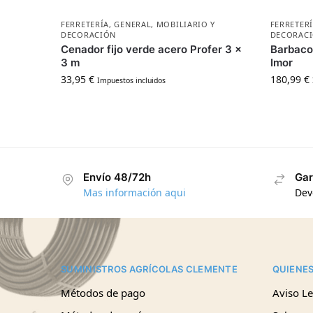
FERRETERÍA
,
GENERAL
,
MOBILIARIO Y
FERRETER
DECORACIÓN
DECORAC
Cenador fijo verde acero Profer 3 x
Barbaco
3 m
Imor
33,95
€
180,99
€
Impuestos incluidos
Envío 48/72h
Gar
Mas información aqui
Dev
SUMINISTROS AGRÍCOLAS CLEMENTE
QUIENE
Métodos de pago
Aviso Le