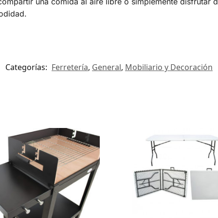
ompartir una comida al aire libre o simplemente disfrutar de
modidad.
Categorías:
Ferretería
,
General
,
Mobiliario y Decoración