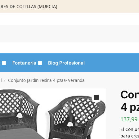
ORRES DE COTILLAS (MURCIA)
Busca
L
Fontanería
Blog Profesional
l
Conjunto Jardín resina 4 pzas- Veranda
/
Con
4 p
137,99
El Conju
para cre