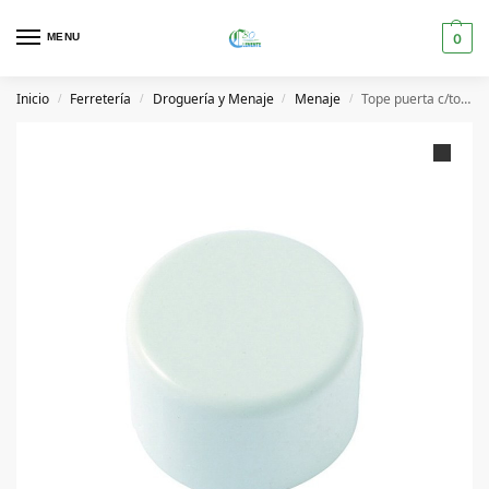
MENU
0
Inicio
Ferretería
Droguería y Menaje
Menaje
Tope puerta c/tornillo invisible blanco
/
/
/
/