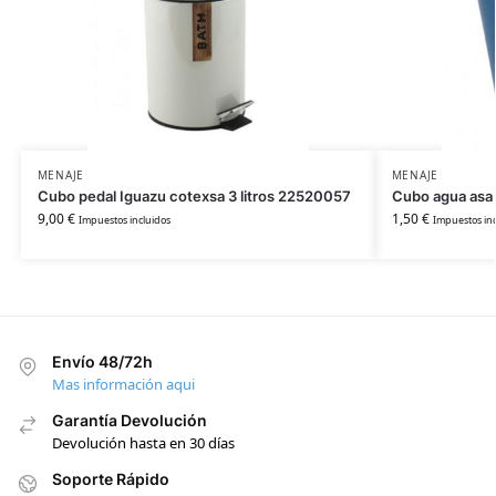
MENAJE
MENAJE
Cubo pedal Iguazu cotexsa 3 litros 22520057
Cubo agua asa 
9,00
€
1,50
€
Impuestos incluidos
Impuestos inc
Envío 48/72h
Mas información aqui
Garantía Devolución
Devolución hasta en 30 días
Soporte Rápido