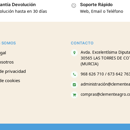
antía Devolución
Soporte Rápido
olución hasta en 30 días
Web, Email o Teléfono
S SOMOS
CONTACTO
gal
Avda. Excelentísima Diputa
30565 LAS TORRES DE CO
osotros
(MURCIA)
 de privacidad
968 626 710 / 673 642 76
 de cookies
administración@clemente
compras@clementeagro.