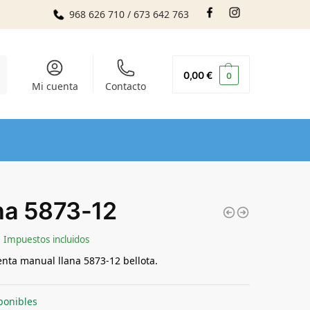
968 626 710 / 673 642 763
r
0,00
€
0
Mi cuenta
Contacto
na 5873-12
Impuestos incluidos
nta manual llana 5873-12 bellota.
ponibles