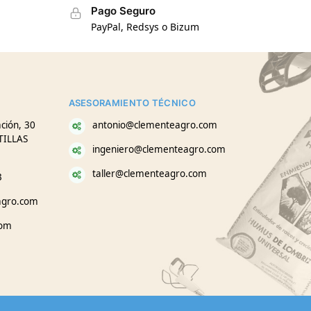
Pago Seguro
PayPal, Redsys o Bizum
ASESORAMIENTO TÉCNICO
ción, 30
antonio@clementeagro.com
TILLAS
ingeniero@clementeagro.com
taller@clementeagro.com
3
agro.com
com