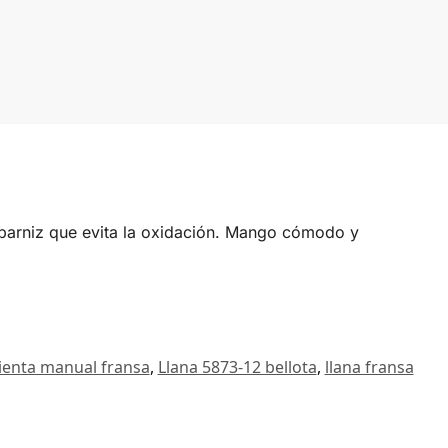
e barniz que evita la oxidación. Mango cómodo y
enta manual fransa
,
Llana 5873-12 bellota
,
llana fransa