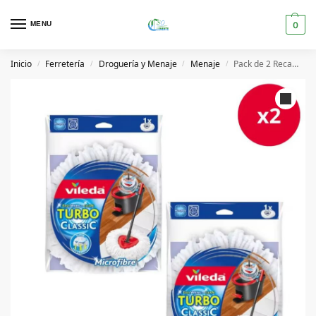
MENU
0
Inicio
Ferretería
Droguería y Menaje
Menaje
Pack de 2 Recambio fregona Turbo Classic 152623 Vileda
/
/
/
/