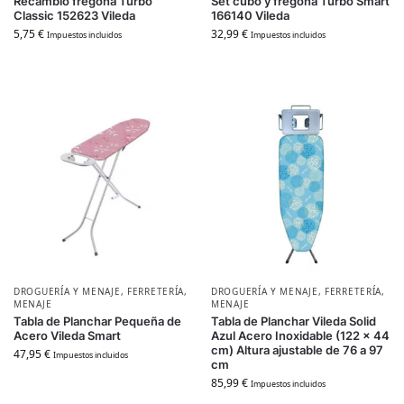
Recambio fregona Turbo
Set cubo y fregona Turbo Smart
Classic 152623 Vileda
166140 Vileda
5,75
€
32,99
€
Impuestos incluidos
Impuestos incluidos
DROGUERÍA Y MENAJE
,
FERRETERÍA
,
DROGUERÍA Y MENAJE
,
FERRETERÍA
,
MENAJE
MENAJE
Tabla de Planchar Pequeña de
Tabla de Planchar Vileda Solid
Acero Vileda Smart
Azul Acero Inoxidable (122 x 44
cm) Altura ajustable de 76 a 97
47,95
€
Impuestos incluidos
cm
85,99
€
Impuestos incluidos