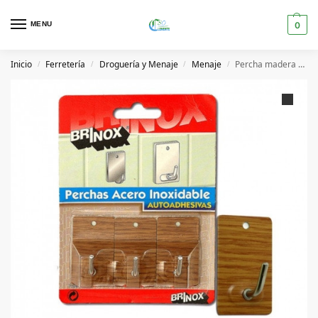
MENU
0
Inicio
Ferretería
Droguería y Menaje
Menaje
Percha madera ADH.L.3 Brinox
/
/
/
/