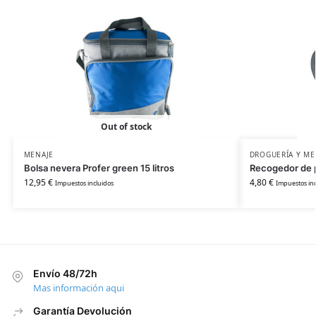
Out of stock
MENAJE
DROGUERÍA Y ME
Bolsa nevera Profer green 15 litros
Recogedor de p
12,95
€
4,80
€
Impuestos incluidos
Impuestos inc
Envío 48/72h
Mas información aqui
Garantía Devolución