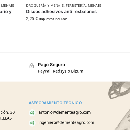
,
MENAJE
DROGUERÍA Y MENAJE
,
FERRETERÍA
,
MENAJE
ario y
Discos adhesivos anti resbalones
2,25
€
Impuestos incluidos
Pago Seguro
PayPal, Redsys o Bizum
ASESORAMIENTO TÉCNICO
ción, 30
antonio@clementeagro.com
TILLAS
ingeniero@clementeagro.com