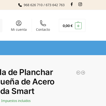
968 626 710 / 673 642 763
r
0,00
€
0
Mi cuenta
Contacto
la de Planchar
ueña de Acero
eda Smart
Impuestos incluidos