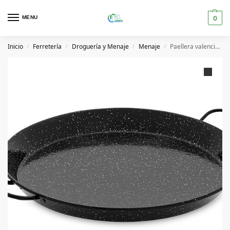
MENU
0
Inicio
Ferretería
Droguería y Menaje
Menaje
Paellera valenciana esmaltada para inducción-vitro 30 cm Vaello
/
/
/
/