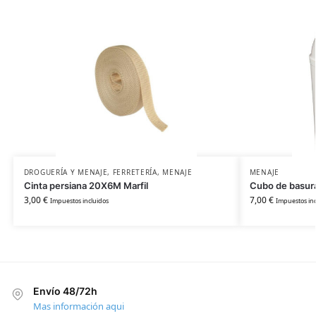
DROGUERÍA Y MENAJE
,
FERRETERÍA
,
MENAJE
MENAJE
Cinta persiana 20X6M Marfil
Cubo de basura
3,00
€
7,00
€
Impuestos incluidos
Impuestos inc
Envío 48/72h
Mas información aqui